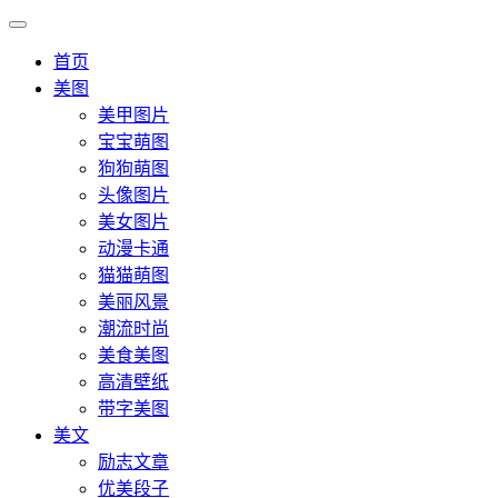
首页
美图
美甲图片
宝宝萌图
狗狗萌图
头像图片
美女图片
动漫卡通
猫猫萌图
美丽风景
潮流时尚
美食美图
高清壁纸
带字美图
美文
励志文章
优美段子