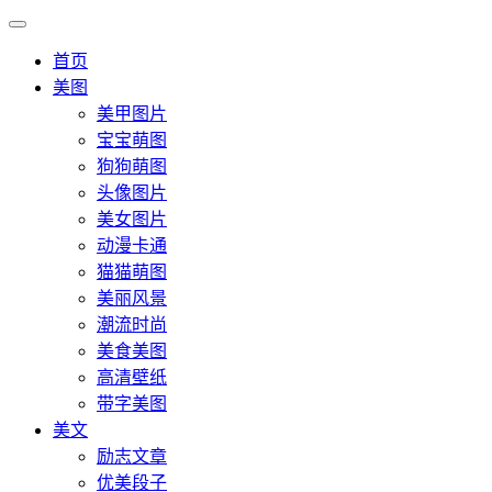
首页
美图
美甲图片
宝宝萌图
狗狗萌图
头像图片
美女图片
动漫卡通
猫猫萌图
美丽风景
潮流时尚
美食美图
高清壁纸
带字美图
美文
励志文章
优美段子