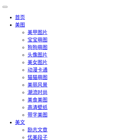
首页
美图
美甲图片
宝宝萌图
狗狗萌图
头像图片
美女图片
动漫卡通
猫猫萌图
美丽风景
潮流时尚
美食美图
高清壁纸
带字美图
美文
励志文章
优美段子