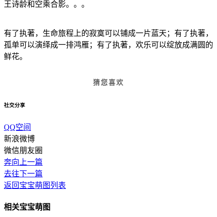
王诗龄和空乘合影。。。
有了执著，生命旅程上的寂寞可以铺成一片蓝天；有了执著，
孤单可以演绎成一排鸿雁；有了执著，欢乐可以绽放成满圆的
鲜花。
猜您喜欢
社交分享
QQ空间
新浪微博
微信朋友圈
奔向上一篇
去往下一篇
返回宝宝萌图列表
相关宝宝萌图