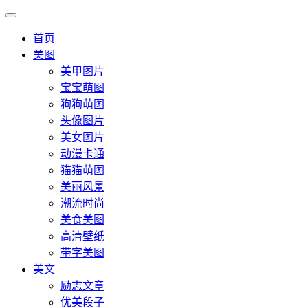
首页
美图
美甲图片
宝宝萌图
狗狗萌图
头像图片
美女图片
动漫卡通
猫猫萌图
美丽风景
潮流时尚
美食美图
高清壁纸
带字美图
美文
励志文章
优美段子