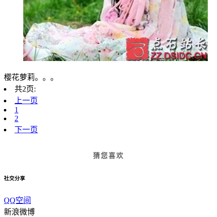
樱花萝莉。。。
共2页:
上一页
1
2
下一页
猜您喜欢
社交分享
QQ空间
新浪微博