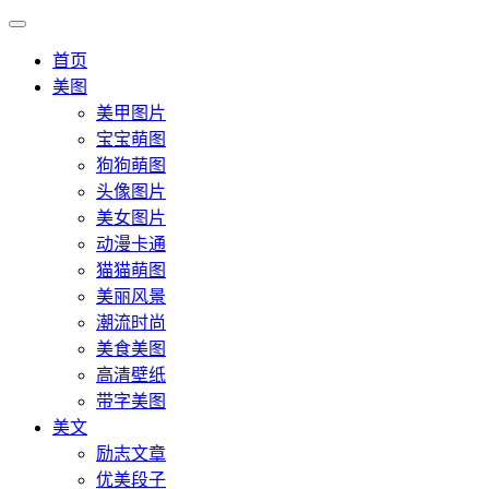
首页
美图
美甲图片
宝宝萌图
狗狗萌图
头像图片
美女图片
动漫卡通
猫猫萌图
美丽风景
潮流时尚
美食美图
高清壁纸
带字美图
美文
励志文章
优美段子