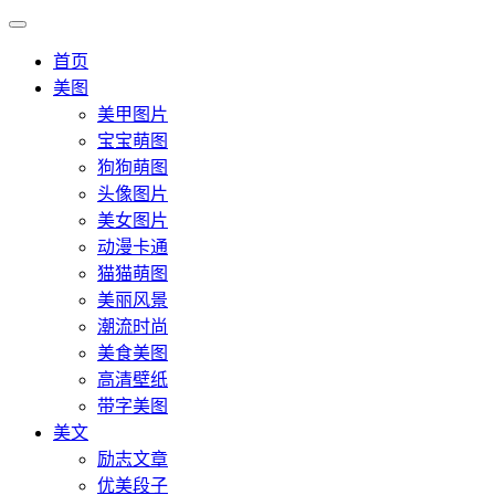
首页
美图
美甲图片
宝宝萌图
狗狗萌图
头像图片
美女图片
动漫卡通
猫猫萌图
美丽风景
潮流时尚
美食美图
高清壁纸
带字美图
美文
励志文章
优美段子