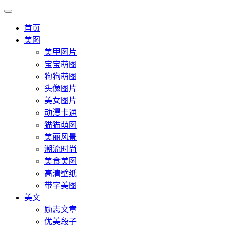
首页
美图
美甲图片
宝宝萌图
狗狗萌图
头像图片
美女图片
动漫卡通
猫猫萌图
美丽风景
潮流时尚
美食美图
高清壁纸
带字美图
美文
励志文章
优美段子