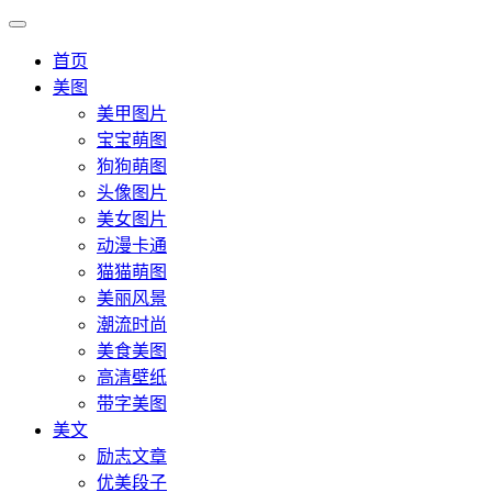
首页
美图
美甲图片
宝宝萌图
狗狗萌图
头像图片
美女图片
动漫卡通
猫猫萌图
美丽风景
潮流时尚
美食美图
高清壁纸
带字美图
美文
励志文章
优美段子