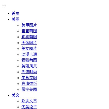
首页
美图
美甲图片
宝宝萌图
狗狗萌图
头像图片
美女图片
动漫卡通
猫猫萌图
美丽风景
潮流时尚
美食美图
高清壁纸
带字美图
美文
励志文章
优美段子