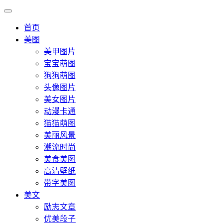
首页
美图
美甲图片
宝宝萌图
狗狗萌图
头像图片
美女图片
动漫卡通
猫猫萌图
美丽风景
潮流时尚
美食美图
高清壁纸
带字美图
美文
励志文章
优美段子