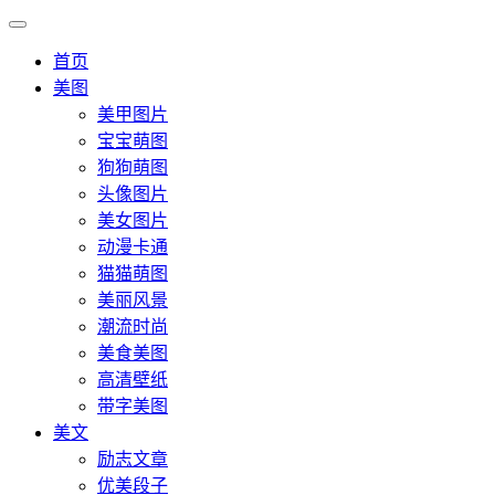
首页
美图
美甲图片
宝宝萌图
狗狗萌图
头像图片
美女图片
动漫卡通
猫猫萌图
美丽风景
潮流时尚
美食美图
高清壁纸
带字美图
美文
励志文章
优美段子