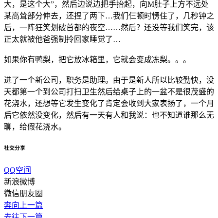
大，是这个大”，然后边说边把手抬起，向M肚子上方不远处
某高耸部分伸去，还捏了两下…我们仨顿时愣住了，几秒钟之
后，一阵狂笑划破首都的夜空……然后？还没等我们笑完，该
正太就被他爸强制拎回家睡觉了…
如果你有鸭梨，把它放冰箱里，它就会变成冻梨。。。
进了一个新公司，职务是助理。由于是新人所以比较勤快，没
天都第一个到公司打扫卫生然后给桌子上的一盆不是很茂盛的
花浇水，还想等它发生变化了肯定会收到大家表扬了，一个月
后它依然没变化，然后有一天有人和我说：也不知道谁那么无
聊，给假花浇水。
社交分享
QQ空间
新浪微博
微信朋友圈
奔向上一篇
去往下一篇