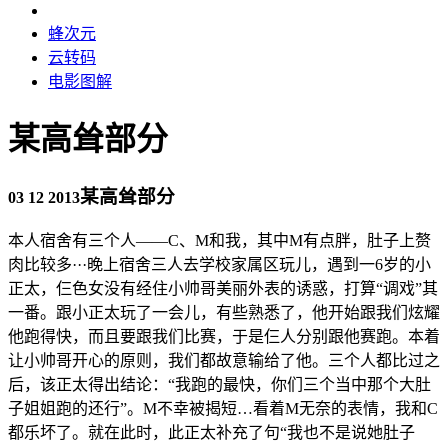
蜂次元
云转码
电影图解
某高耸部分
某高耸部分
03 12 2013
本人宿舍有三个人——C、M和我，其中M有点胖，肚子上赘
肉比较多···晚上宿舍三人去学校家属区玩儿，遇到一6岁的小
正太，仨色女没有经住小帅哥美丽外表的诱惑，打算“调戏”其
一番。跟小正太玩了一会儿，有些熟悉了，他开始跟我们炫耀
他跑得快，而且要跟我们比赛，于是仨人分别跟他赛跑。本着
让小帅哥开心的原则，我们都故意输给了他。三个人都比过之
后，该正太得出结论：“我跑的最快，你们三个当中那个大肚
子姐姐跑的还行”。M不幸被揭短…看着M无奈的表情，我和C
都乐坏了。就在此时，此正太补充了句“我也不是说她肚子