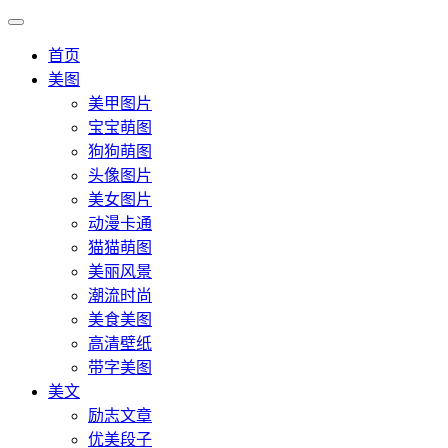
首页
美图
美甲图片
宝宝萌图
狗狗萌图
头像图片
美女图片
动漫卡通
猫猫萌图
美丽风景
潮流时尚
美食美图
高清壁纸
带字美图
美文
励志文章
优美段子