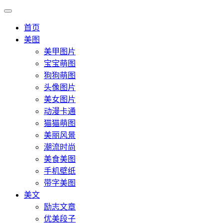
首页
美图
美甲图片
宝宝萌图
狗狗萌图
头像图片
美女图片
动漫卡通
猫猫萌图
美丽风景
潮流时尚
美食美图
手机壁纸
带字美图
美文
励志文章
优美段子