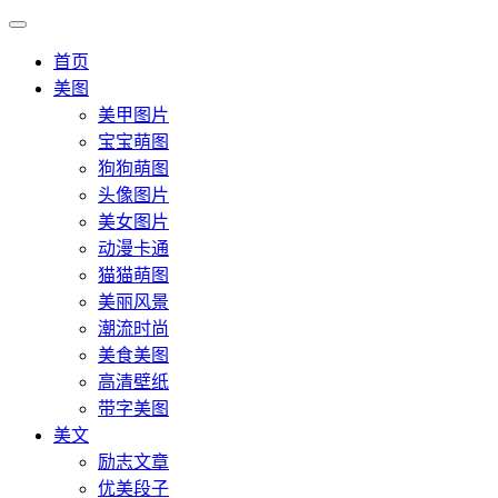
首页
美图
美甲图片
宝宝萌图
狗狗萌图
头像图片
美女图片
动漫卡通
猫猫萌图
美丽风景
潮流时尚
美食美图
高清壁纸
带字美图
美文
励志文章
优美段子