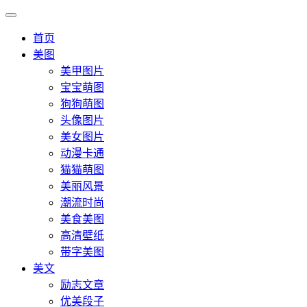
首页
美图
美甲图片
宝宝萌图
狗狗萌图
头像图片
美女图片
动漫卡通
猫猫萌图
美丽风景
潮流时尚
美食美图
高清壁纸
带字美图
美文
励志文章
优美段子