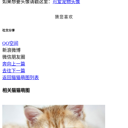
如果想要头像请戳这里：
可爱宠物头像
猜您喜欢
社交分享
QQ空间
新浪微博
微信朋友圈
奔向上一篇
去往下一篇
返回猫猫萌图列表
相关猫猫萌图