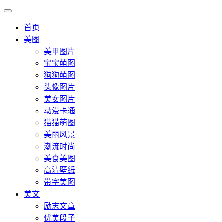
首页
美图
美甲图片
宝宝萌图
狗狗萌图
头像图片
美女图片
动漫卡通
猫猫萌图
美丽风景
潮流时尚
美食美图
高清壁纸
带字美图
美文
励志文章
优美段子