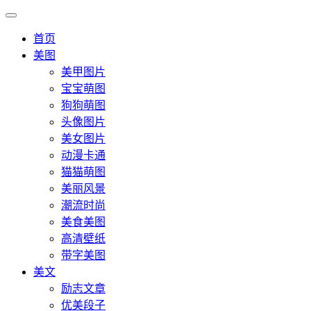
首页
美图
美甲图片
宝宝萌图
狗狗萌图
头像图片
美女图片
动漫卡通
猫猫萌图
美丽风景
潮流时尚
美食美图
高清壁纸
带字美图
美文
励志文章
优美段子