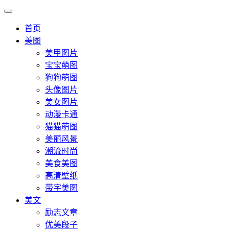
首页
美图
美甲图片
宝宝萌图
狗狗萌图
头像图片
美女图片
动漫卡通
猫猫萌图
美丽风景
潮流时尚
美食美图
高清壁纸
带字美图
美文
励志文章
优美段子