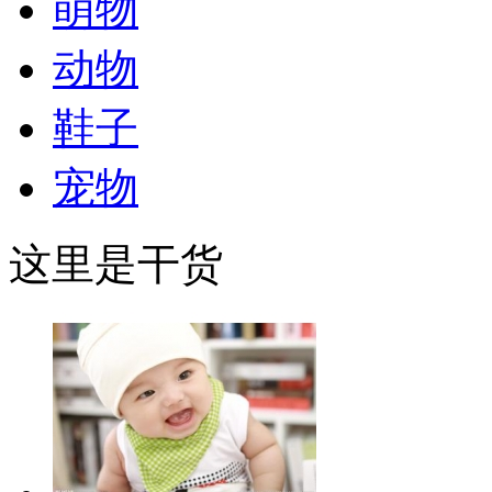
萌物
动物
鞋子
宠物
这里是干货