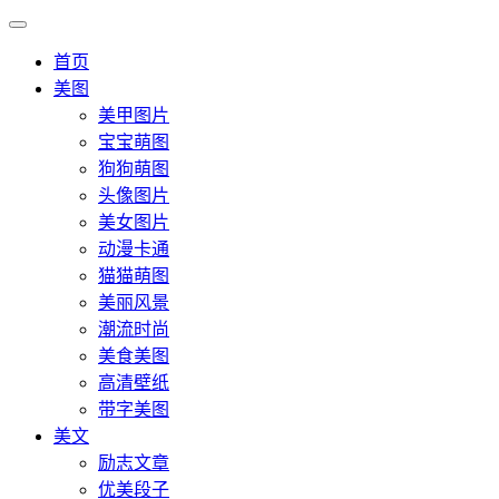
首页
美图
美甲图片
宝宝萌图
狗狗萌图
头像图片
美女图片
动漫卡通
猫猫萌图
美丽风景
潮流时尚
美食美图
高清壁纸
带字美图
美文
励志文章
优美段子