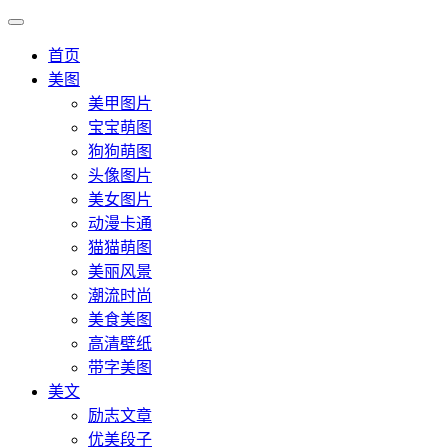
首页
美图
美甲图片
宝宝萌图
狗狗萌图
头像图片
美女图片
动漫卡通
猫猫萌图
美丽风景
潮流时尚
美食美图
高清壁纸
带字美图
美文
励志文章
优美段子