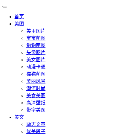
首页
美图
美甲图片
宝宝萌图
狗狗萌图
头像图片
美女图片
动漫卡通
猫猫萌图
美丽风景
潮流时尚
美食美图
高清壁纸
带字美图
美文
励志文章
优美段子