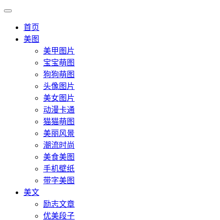
首页
美图
美甲图片
宝宝萌图
狗狗萌图
头像图片
美女图片
动漫卡通
猫猫萌图
美丽风景
潮流时尚
美食美图
手机壁纸
带字美图
美文
励志文章
优美段子