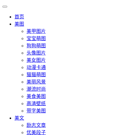
首页
美图
美甲图片
宝宝萌图
狗狗萌图
头像图片
美女图片
动漫卡通
猫猫萌图
美丽风景
潮流时尚
美食美图
高清壁纸
带字美图
美文
励志文章
优美段子