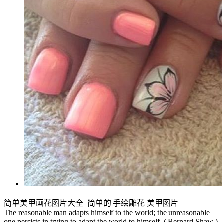
简单美甲画花图片大全 简单的 手绘雕花 美甲图片
The reasonable man adapts himself to the world; the unreasonable
one persists in trying to adapt the world to himself. ( Bernard Shaw )