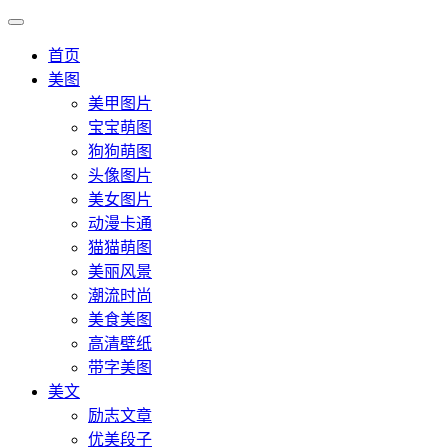
首页
美图
美甲图片
宝宝萌图
狗狗萌图
头像图片
美女图片
动漫卡通
猫猫萌图
美丽风景
潮流时尚
美食美图
高清壁纸
带字美图
美文
励志文章
优美段子