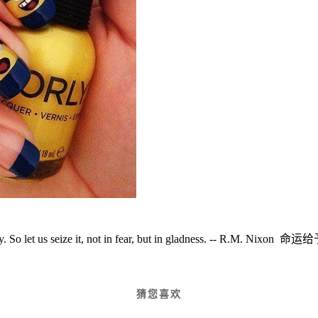
ce of opportunity. So let us seize it, not in fear, but in
猜您喜欢