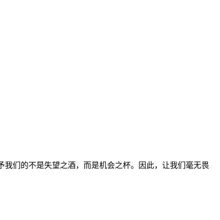
 gladness. -- R.M. Nixon 命运给予我们的不是失望之酒，而是机会之杯。因此，让我们毫无畏