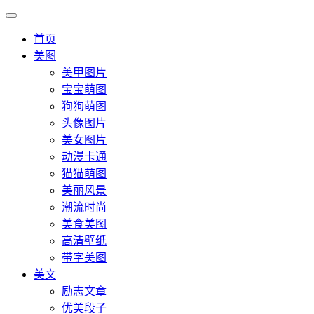
首页
美图
美甲图片
宝宝萌图
狗狗萌图
头像图片
美女图片
动漫卡通
猫猫萌图
美丽风景
潮流时尚
美食美图
高清壁纸
带字美图
美文
励志文章
优美段子