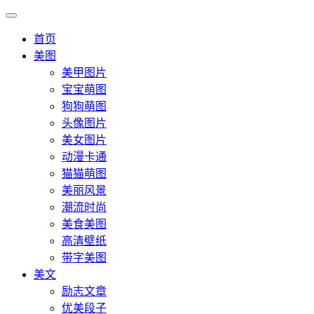
首页
美图
美甲图片
宝宝萌图
狗狗萌图
头像图片
美女图片
动漫卡通
猫猫萌图
美丽风景
潮流时尚
美食美图
高清壁纸
带字美图
美文
励志文章
优美段子