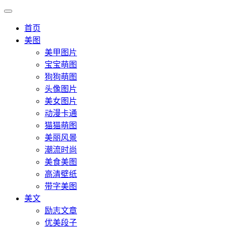
首页
美图
美甲图片
宝宝萌图
狗狗萌图
头像图片
美女图片
动漫卡通
猫猫萌图
美丽风景
潮流时尚
美食美图
高清壁纸
带字美图
美文
励志文章
优美段子