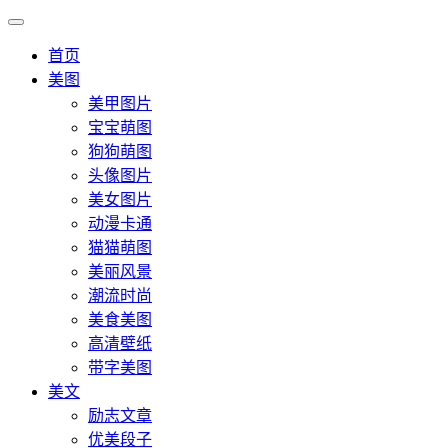
首页
美图
美甲图片
宝宝萌图
狗狗萌图
头像图片
美女图片
动漫卡通
猫猫萌图
美丽风景
潮流时尚
美食美图
高清壁纸
带字美图
美文
励志文章
优美段子