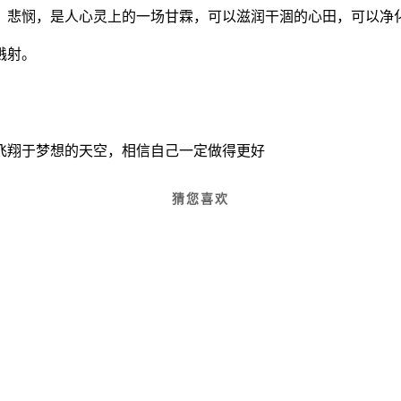
；悲悯，是人心灵上的一场甘霖，可以滋润干涸的心田，可以净
溅射。
飞翔于梦想的天空，相信自己一定做得更好
猜您喜欢