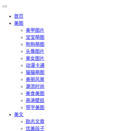
首页
美图
美甲图片
宝宝萌图
狗狗萌图
头像图片
美女图片
动漫卡通
猫猫萌图
美丽风景
潮流时尚
美食美图
高清壁纸
带字美图
美文
励志文章
优美段子