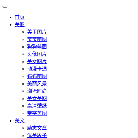
首页
美图
美甲图片
宝宝萌图
狗狗萌图
头像图片
美女图片
动漫卡通
猫猫萌图
美丽风景
潮流时尚
美食美图
高清壁纸
带字美图
美文
励志文章
优美段子