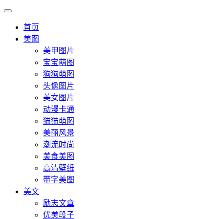
首页
美图
美甲图片
宝宝萌图
狗狗萌图
头像图片
美女图片
动漫卡通
猫猫萌图
美丽风景
潮流时尚
美食美图
高清壁纸
带字美图
美文
励志文章
优美段子