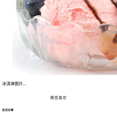
冰淇淋图片...
猜您喜欢
社交分享