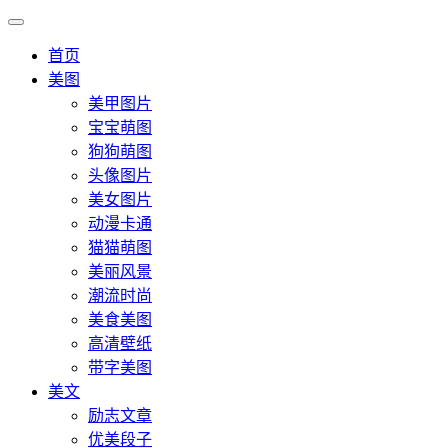
首页
美图
美甲图片
宝宝萌图
狗狗萌图
头像图片
美女图片
动漫卡通
猫猫萌图
美丽风景
潮流时尚
美食美图
高清壁纸
带字美图
美文
励志文章
优美段子