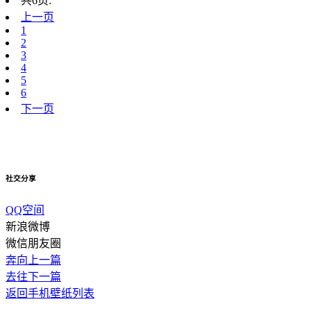
共6页:
上一页
1
2
3
4
5
6
下一页
社交分享
QQ空间
新浪微博
微信朋友圈
奔向上一篇
去往下一篇
返回手机壁纸列表