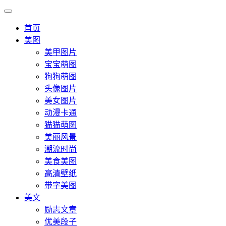
首页
美图
美甲图片
宝宝萌图
狗狗萌图
头像图片
美女图片
动漫卡通
猫猫萌图
美丽风景
潮流时尚
美食美图
高清壁纸
带字美图
美文
励志文章
优美段子