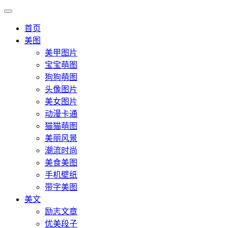
首页
美图
美甲图片
宝宝萌图
狗狗萌图
头像图片
美女图片
动漫卡通
猫猫萌图
美丽风景
潮流时尚
美食美图
手机壁纸
带字美图
美文
励志文章
优美段子