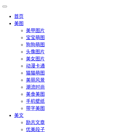
首页
美图
美甲图片
宝宝萌图
狗狗萌图
头像图片
美女图片
动漫卡通
猫猫萌图
美丽风景
潮流时尚
美食美图
手机壁纸
带字美图
美文
励志文章
优美段子