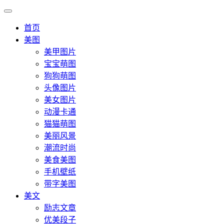
首页
美图
美甲图片
宝宝萌图
狗狗萌图
头像图片
美女图片
动漫卡通
猫猫萌图
美丽风景
潮流时尚
美食美图
手机壁纸
带字美图
美文
励志文章
优美段子