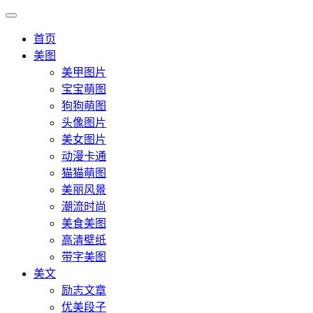
首页
美图
美甲图片
宝宝萌图
狗狗萌图
头像图片
美女图片
动漫卡通
猫猫萌图
美丽风景
潮流时尚
美食美图
高清壁纸
带字美图
美文
励志文章
优美段子