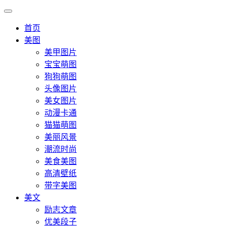
首页
美图
美甲图片
宝宝萌图
狗狗萌图
头像图片
美女图片
动漫卡通
猫猫萌图
美丽风景
潮流时尚
美食美图
高清壁纸
带字美图
美文
励志文章
优美段子