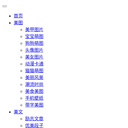
首页
美图
美甲图片
宝宝萌图
狗狗萌图
头像图片
美女图片
动漫卡通
猫猫萌图
美丽风景
潮流时尚
美食美图
手机壁纸
带字美图
美文
励志文章
优美段子