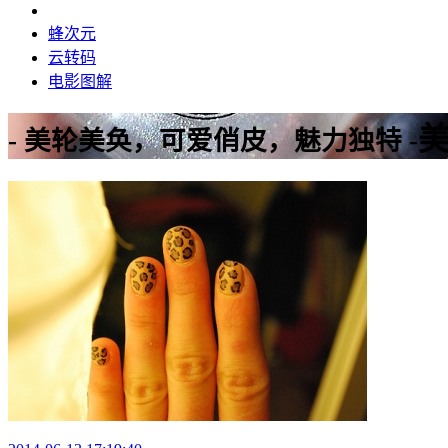
蜂次元
云转码
电影图解
- 美轮美奂，可爱俏皮，魅力独特 -