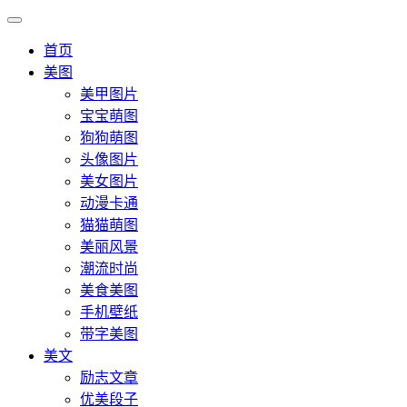
首页
美图
美甲图片
宝宝萌图
狗狗萌图
头像图片
美女图片
动漫卡通
猫猫萌图
美丽风景
潮流时尚
美食美图
手机壁纸
带字美图
美文
励志文章
优美段子