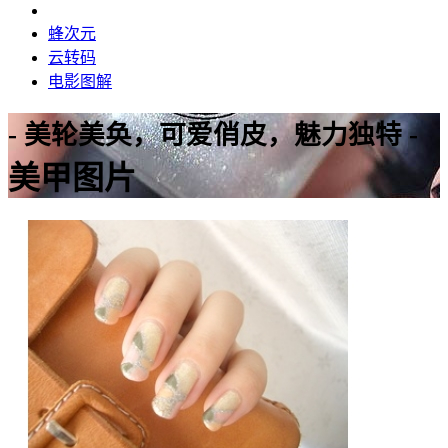
蜂次元
云转码
电影图解
- 美轮美奂，可爱俏皮，魅力独特 -
美甲图片