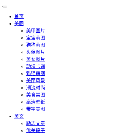
首页
美图
美甲图片
宝宝萌图
狗狗萌图
头像图片
美女图片
动漫卡通
猫猫萌图
美丽风景
潮流时尚
美食美图
高清壁纸
带字美图
美文
励志文章
优美段子