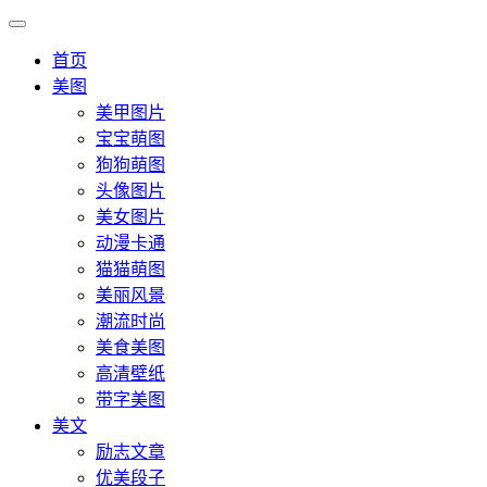
首页
美图
美甲图片
宝宝萌图
狗狗萌图
头像图片
美女图片
动漫卡通
猫猫萌图
美丽风景
潮流时尚
美食美图
高清壁纸
带字美图
美文
励志文章
优美段子