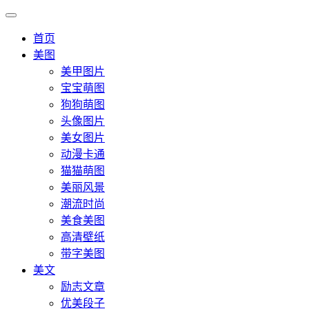
首页
美图
美甲图片
宝宝萌图
狗狗萌图
头像图片
美女图片
动漫卡通
猫猫萌图
美丽风景
潮流时尚
美食美图
高清壁纸
带字美图
美文
励志文章
优美段子